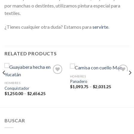
por manchas o destintes, utilizamos pintura especial para
textiles.
¿Tienes cualquier otra duda? Estamos para
servirte
.
RELATED PRODUCTS
HOMBRES
Agregar
Agregar
Panadero
a la
a la
HOMBRES
Lista de
Lista de
$
1,093.75
–
$
2,031.25
Conquistador
deseos
deseos
$
1,250.00
–
$
2,656.25
BUSCAR