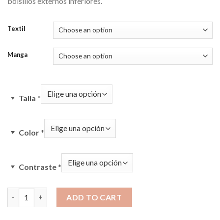
bolsillos externos inferiores.
Textil
Manga
Talla
*
Color
*
Contraste
*
Tux quantity
ADD TO CART