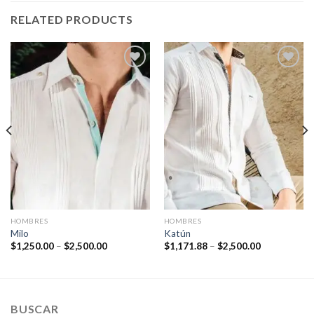
RELATED PRODUCTS
Agregar
Agregar
a la
a la
Lista de
Lista de
deseos
deseos
HOMBRES
HOMBRES
Milo
Katún
$
1,250.00
–
$
2,500.00
$
1,171.88
–
$
2,500.00
BUSCAR