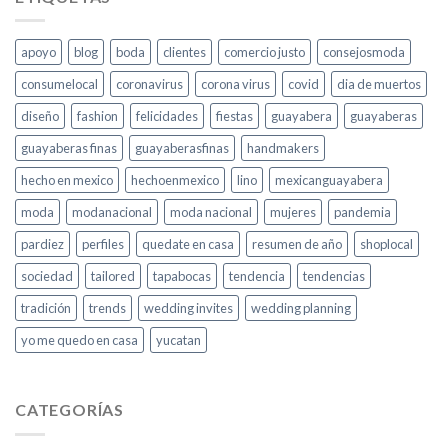
apoyo
blog
boda
clientes
comercio justo
consejosmoda
consumelocal
coronavirus
corona virus
covid
dia de muertos
diseño
fashion
felicidades
fiestas
guayabera
guayaberas
guayaberas finas
guayaberasfinas
handmakers
hecho en mexico
hechoenmexico
lino
mexicanguayabera
moda
modanacional
moda nacional
mujeres
pandemia
pardiez
perfiles
quedate en casa
resumen de año
shoplocal
sociedad
tailored
tapabocas
tendencia
tendencias
tradición
trends
wedding invites
wedding planning
yo me quedo en casa
yucatan
CATEGORÍAS