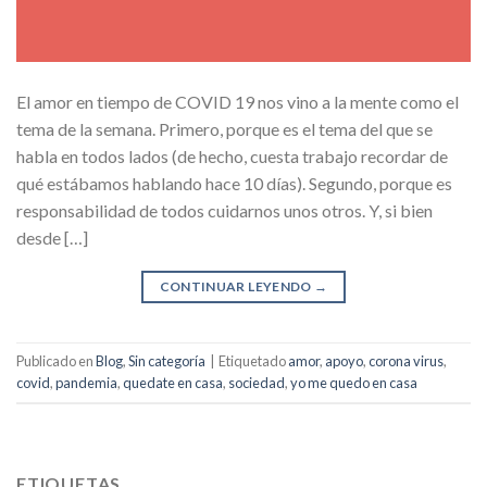
El amor en tiempo de COVID 19 nos vino a la mente como el
tema de la semana. Primero, porque es el tema del que se
habla en todos lados (de hecho, cuesta trabajo recordar de
qué estábamos hablando hace 10 días). Segundo, porque es
responsabilidad de todos cuidarnos unos otros. Y, si bien
desde […]
CONTINUAR LEYENDO
→
Publicado en
Blog
,
Sin categoría
|
Etiquetado
amor
,
apoyo
,
corona virus
,
covid
,
pandemia
,
quedate en casa
,
sociedad
,
yo me quedo en casa
ETIQUETAS