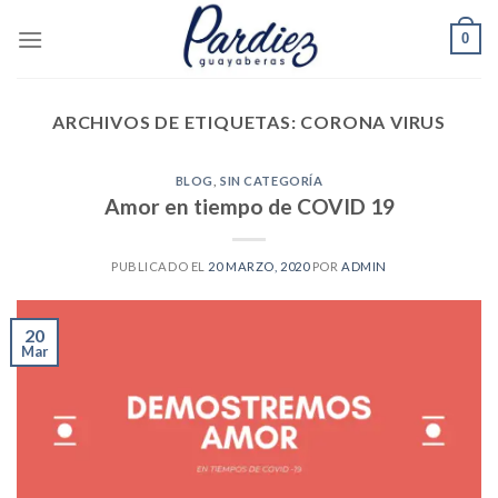
Skip
0
to
content
ARCHIVOS DE ETIQUETAS:
CORONA VIRUS
BLOG
,
SIN CATEGORÍA
Amor en tiempo de COVID 19
PUBLICADO EL
20 MARZO, 2020
POR
ADMIN
20
Mar