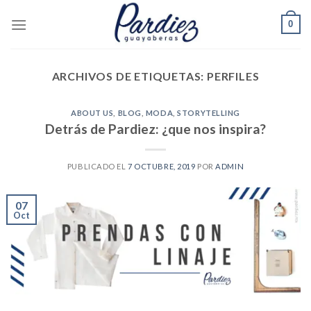
Skip
0
to
content
ARCHIVOS DE ETIQUETAS:
PERFILES
ABOUT US
,
BLOG
,
MODA
,
STORYTELLING
Detrás de Pardiez: ¿que nos inspira?
PUBLICADO EL
7 OCTUBRE, 2019
POR
ADMIN
07
Oct