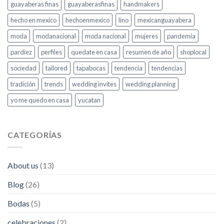
guayaberas finas
guayaberasfinas
handmakers
hecho en mexico
hechoenmexico
lino
mexicanguayabera
moda
modanacional
moda nacional
mujeres
pandemia
pardiez
perfiles
quedate en casa
resumen de año
shoplocal
sociedad
tailored
tapabocas
tendencia
tendencias
tradición
trends
wedding invites
wedding planning
yo me quedo en casa
yucatan
CATEGORÍAS
About us
(13)
Blog
(26)
Bodas
(5)
celebraciones
(2)