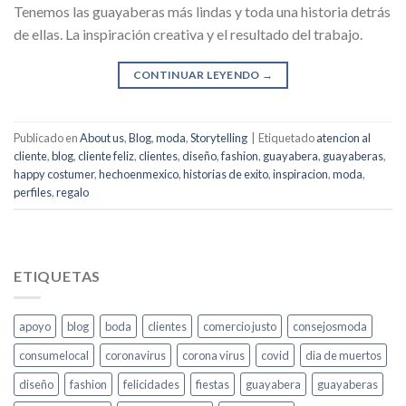
Tenemos las guayaberas más lindas y toda una historia detrás
de ellas. La inspiración creativa y el resultado del trabajo.
CONTINUAR LEYENDO
→
Publicado en
About us
,
Blog
,
moda
,
Storytelling
|
Etiquetado
atencion al
cliente
,
blog
,
cliente feliz
,
clientes
,
diseño
,
fashion
,
guayabera
,
guayaberas
,
happy costumer
,
hechoenmexico
,
historias de exito
,
inspiracion
,
moda
,
perfiles
,
regalo
ETIQUETAS
apoyo
blog
boda
clientes
comercio justo
consejosmoda
consumelocal
coronavirus
corona virus
covid
dia de muertos
diseño
fashion
felicidades
fiestas
guayabera
guayaberas