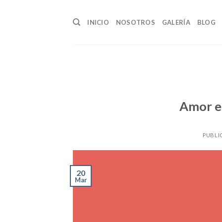
Skip
to
INICIO
NOSOTROS
GALERÍA
BLOG
content
Amor e
PUBLI
20
Mar