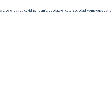
oyo
,
corona virus
,
covid
,
pandemia
,
quedate en casa
,
sociedad
,
yo me quedo en c