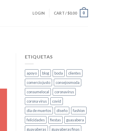
0
LOGIN
CART /
$
0.00
ETIQUETAS
apoyo
blog
boda
clientes
comercio justo
consejosmoda
consumelocal
coronavirus
corona virus
covid
dia de muertos
diseño
fashion
felicidades
fiestas
guayabera
guayaberas
guayaberas finas