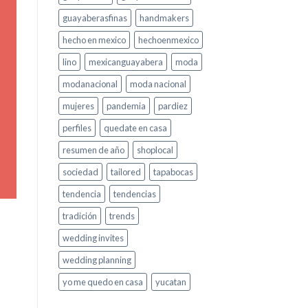
guayaberasfinas
handmakers
hecho en mexico
hechoenmexico
lino
mexicanguayabera
moda
modanacional
moda nacional
mujeres
pandemia
pardiez
perfiles
quedate en casa
resumen de año
shoplocal
sociedad
tailored
tapabocas
tendencia
tendencias
tradición
trends
wedding invites
wedding planning
yo me quedo en casa
yucatan