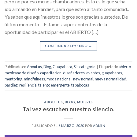
pero no por eso menos chambeadores. Esto es lo que se ha
ido armando en Pardiez, para que estén al tanto comunidad…
Ya saben que aquí nuestros logros son gracias a ustedes. De
último momento… Estamos súper contentos de la
oportunidad de participar en el ABIERTO […]
CONTINUAR LEYENDO
→
Publicado en
About us
,
Blog
,
Guayabera
,
Sin categoría
|
Etiquetado
abierto
mexicano de diseño
,
capacitacion
,
diseñadores
,
eventos
,
guayaberas
,
mentoring
,
mindfulness
,
moda nacional
,
new normal
,
nueva normalidad
,
pardiez
,
resiliencia
,
talento emergente
,
tapabocas
ABOUT US
,
BLOG
,
MUJERES
Tal vez escuchen nuestro silencio.
PUBLICADO EL
6 MARZO, 2020
POR
ADMIN