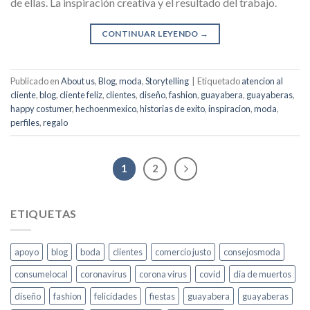
de ellas. La inspiración creativa y el resultado del trabajo.
CONTINUAR LEYENDO
→
Publicado en
About us
,
Blog
,
moda
,
Storytelling
|
Etiquetado
atencion al
cliente
,
blog
,
cliente feliz
,
clientes
,
diseño
,
fashion
,
guayabera
,
guayaberas
,
happy costumer
,
hechoenmexico
,
historias de exito
,
inspiracion
,
moda
,
perfiles
,
regalo
1
2
ETIQUETAS
apoyo
blog
boda
clientes
comercio justo
consejosmoda
consumelocal
coronavirus
corona virus
covid
dia de muertos
diseño
fashion
felicidades
fiestas
guayabera
guayaberas