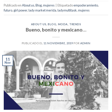
Publicado en
About us
,
Blog
,
mujeres
|
Etiquetado
empoderamiento
,
futuro
,
girl power
,
lady market merida
,
ladymultitask
,
mujeres
ABOUT US
,
BLOG
,
MODA
,
TRENDS
Bueno, bonito y mexicano…
PUBLICADO EL
11 NOVIEMBRE, 2019
POR
ADMIN
11
Nov