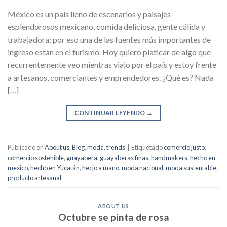
México es un país lleno de escenarios y paisajes
esplendorosos mexicano, comida deliciosa, gente cálida y
trabajadora; por eso una de las fuentes más importantes de
ingreso están en el turismo. Hoy quiero platicar de algo que
recurrentemente veo mientras viajo por el país y estoy frente
a artesanos, comerciantes y emprendedores. ¿Qué es? Nada
[…]
CONTINUAR LEYENDO
→
Publicado en
About us
,
Blog
,
moda
,
trends
|
Etiquetado
comercio justo
,
comercio sostenible
,
guayabera
,
guayaberas finas
,
handmakers
,
hecho en
mexico
,
hecho en Yucatán
,
hecjo a mano
,
moda nacional
,
moda sustentable
,
producto artesanal
ABOUT US
Octubre se pinta de rosa