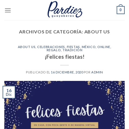
Skip
0
to
content
ARCHIVOS DE CATEGORÍA:
ABOUT US
ABOUT US
,
CELEBRACIONES
,
FIESTAS
,
MÉXICO
,
ONLINE
,
REGALO
,
TRADICIÓN
¡Felices fiestas!
PUBLICADO EL
16 DICIEMBRE, 2020
POR
ADMIN
16
Dic