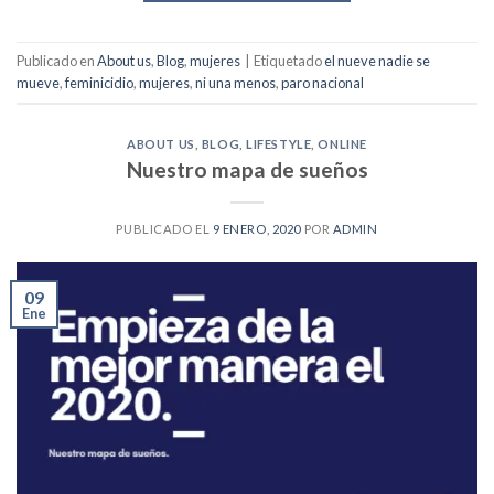
Publicado en
About us
,
Blog
,
mujeres
|
Etiquetado
el nueve nadie se
mueve
,
feminicidio
,
mujeres
,
ni una menos
,
paro nacional
ABOUT US
,
BLOG
,
LIFESTYLE
,
ONLINE
Nuestro mapa de sueños
PUBLICADO EL
9 ENERO, 2020
POR
ADMIN
09
Ene