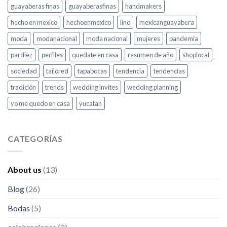
guayaberas finas
guayaberasfinas
handmakers
hecho en mexico
hechoenmexico
lino
mexicanguayabera
moda
modanacional
moda nacional
mujeres
pandemia
pardiez
perfiles
quedate en casa
resumen de año
shoplocal
sociedad
tailored
tapabocas
tendencia
tendencias
tradición
trends
wedding invites
wedding planning
yo me quedo en casa
yucatan
CATEGORÍAS
About us
(13)
Blog
(26)
Bodas
(5)