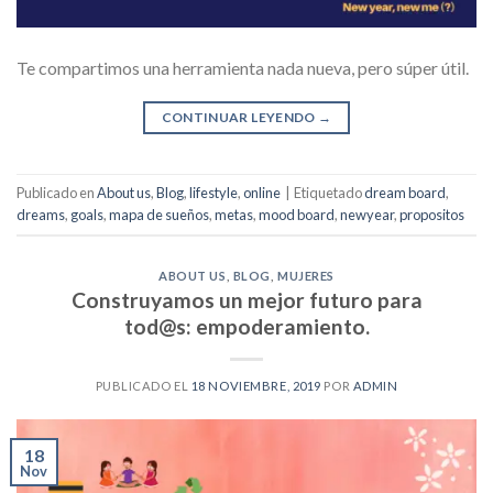
Te compartimos una herramienta nada nueva, pero súper útil.
CONTINUAR LEYENDO
→
Publicado en
About us
,
Blog
,
lifestyle
,
online
|
Etiquetado
dream board
,
dreams
,
goals
,
mapa de sueños
,
metas
,
mood board
,
newyear
,
propositos
ABOUT US
,
BLOG
,
MUJERES
Construyamos un mejor futuro para
tod@s: empoderamiento.
PUBLICADO EL
18 NOVIEMBRE, 2019
POR
ADMIN
18
Nov