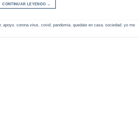
CONTINUAR LEYENDO
→
r
,
apoyo
,
corona virus
,
covid
,
pandemia
,
quedate en casa
,
sociedad
,
yo me