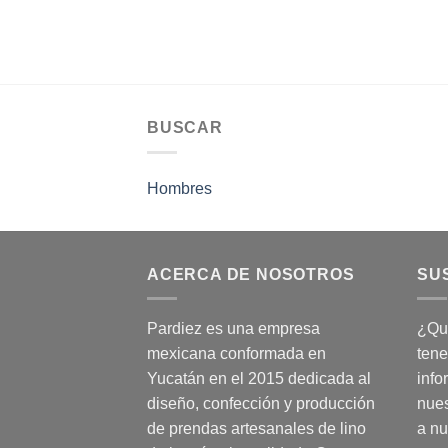
BUSCAR
Hombres
ACERCA DE NOSOTROS
SU
Pardiez es una empresa
¿Qui
mexicana conformada en
tene
Yucatán en el 2015 dedicada al
info
diseño, confección y producción
nues
de prendas artesanales de lino
a nu