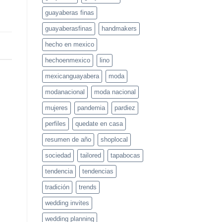
guayaberas finas
guayaberasfinas
handmakers
hecho en mexico
hechoenmexico
lino
mexicanguayabera
moda
modanacional
moda nacional
mujeres
pandemia
pardiez
perfiles
quedate en casa
resumen de año
shoplocal
sociedad
tailored
tapabocas
tendencia
tendencias
tradición
trends
wedding invites
wedding planning