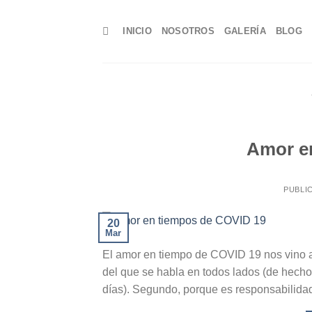
Skip
to
INICIO
NOSOTROS
GALERÍA
BLOG
content
Amor e
PUBLI
20
Mar
El amor en tiempo de COVID 19 nos vino a
del que se habla en todos lados (de hech
días). Segundo, porque es responsabilidad