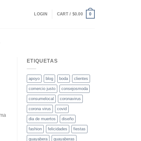
0
LOGIN
CART /
$
0.00
A
ETIQUETAS
apoyo
blog
boda
clientes
comercio justo
consejosmoda
consumelocal
coronavirus
corona virus
covid
ema
dia de muertos
diseño
fashion
felicidades
fiestas
guayabera
guayaberas