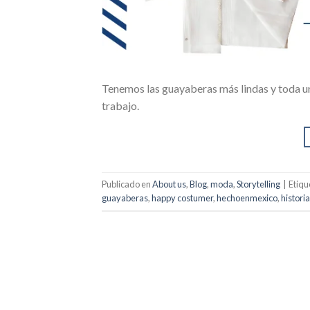
Tenemos las guayaberas más lindas y toda una 
trabajo.
Publicado en
About us
,
Blog
,
moda
,
Storytelling
|
Etiq
guayaberas
,
happy costumer
,
hechoenmexico
,
historia