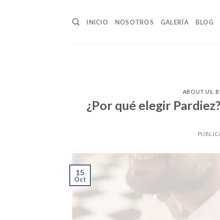
Skip
to
INICIO
NOSOTROS
GALERÍA
BLOG
content
ABOUT US
,
¿Por qué elegir Pardiez
PUBLIC
15
Oct