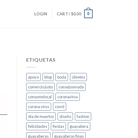
0
LOGIN
CART /
$
0.00
ETIQUETAS
apoyo
blog
boda
clientes
comercio justo
consejosmoda
consumelocal
coronavirus
corona virus
covid
dia de muertos
diseño
fashion
felicidades
fiestas
guayabera
guayaberas
guayaberas finas