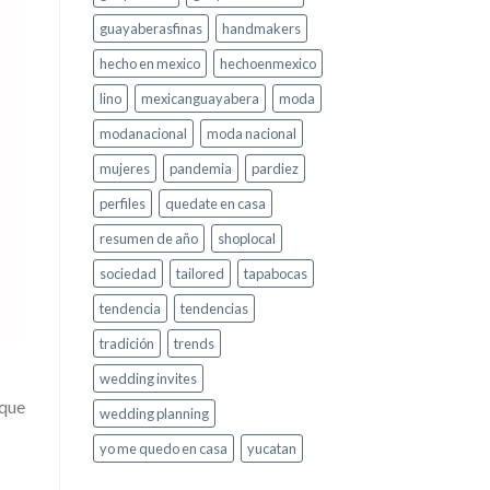
guayaberasfinas
handmakers
hecho en mexico
hechoenmexico
lino
mexicanguayabera
moda
modanacional
moda nacional
mujeres
pandemia
pardiez
perfiles
quedate en casa
resumen de año
shoplocal
sociedad
tailored
tapabocas
tendencia
tendencias
tradición
trends
wedding invites
 que
wedding planning
yo me quedo en casa
yucatan