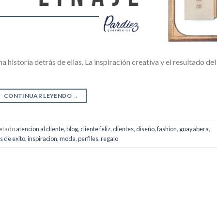
historia detrás de ellas. La inspiración creativa y el resultado del
CONTINUAR LEYENDO
→
uetado
atencion al cliente
,
blog
,
cliente feliz
,
clientes
,
diseño
,
fashion
,
guayabera
,
s de exito
,
inspiracion
,
moda
,
perfiles
,
regalo