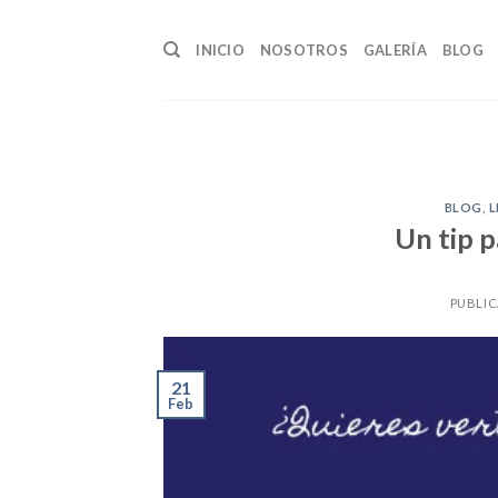
Skip
to
INICIO
NOSOTROS
GALERÍA
BLOG
content
BLOG
,
L
Un tip p
PUBLI
21
Feb