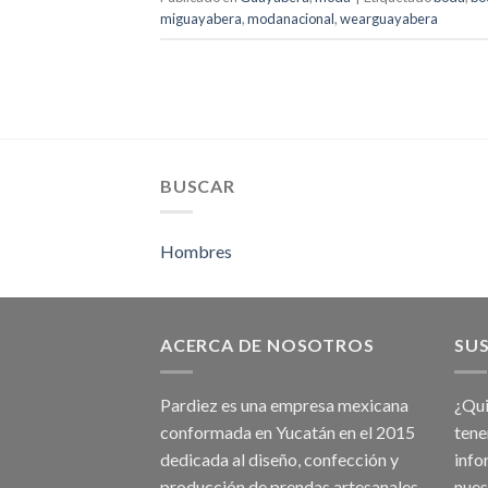
miguayabera
,
modanacional
,
wearguayabera
BUSCAR
Hombres
ACERCA DE NOSOTROS
SUS
Pardiez es una empresa mexicana
¿Qui
conformada en Yucatán en el 2015
tene
dedicada al diseño, confección y
info
producción de prendas artesanales
nues