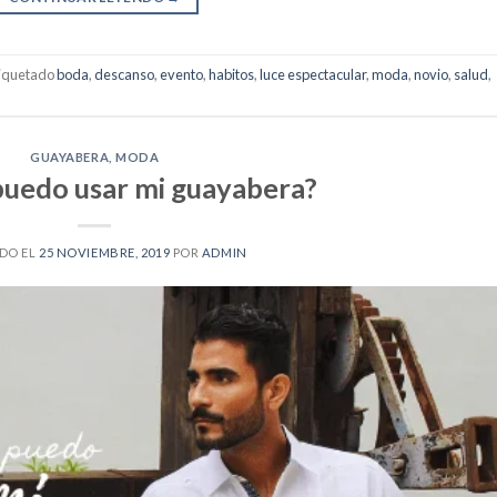
iquetado
boda
,
descanso
,
evento
,
habitos
,
luce espectacular
,
moda
,
novio
,
salud
,
GUAYABERA
,
MODA
uedo usar mi guayabera?
DO EL
25 NOVIEMBRE, 2019
POR
ADMIN