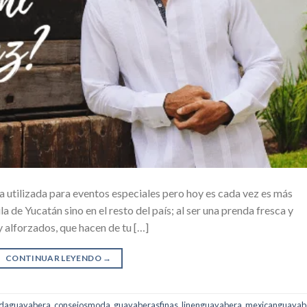
 utilizada para eventos especiales pero hoy es cada vez es más
la de Yucatán sino en el resto del país; al ser una prenda fresca y
y alforzados, que hacen de tu […]
CONTINUAR LEYENDO
→
daguayabera
,
consejosmoda
,
guayaberasfinas
,
linenguayabera
,
mexicanguayab