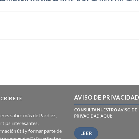
AVISO DE PRIVACIDA
CRÍBETE
CONSULTA NUESTRO AVISO DE
eres saber más de Pardiez,
PRIVACIDAD AQUÍ:
r tips interesantes,
rmación útil y formar parte de
LEER
tra comunidad? ¡Suscríbete a