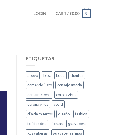
0
LOGIN
CART /
$
0.00
ETIQUETAS
apoyo
blog
boda
clientes
comercio justo
consejosmoda
consumelocal
coronavirus
corona virus
covid
dia de muertos
diseño
fashion
felicidades
fiestas
guayabera
guayaberas
guayaberas finas