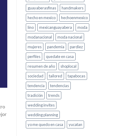
guayaberasfinas
handmakers
hecho en mexico
hechoenmexico
lino
mexicanguayabera
moda
modanacional
moda nacional
mujeres
pandemia
pardiez
perfiles
quedate en casa
resumen de año
shoplocal
sociedad
tailored
tapabocas
tendencia
tendencias
tradición
trends
wedding invites
tro
ejor
wedding planning
yo me quedo en casa
yucatan