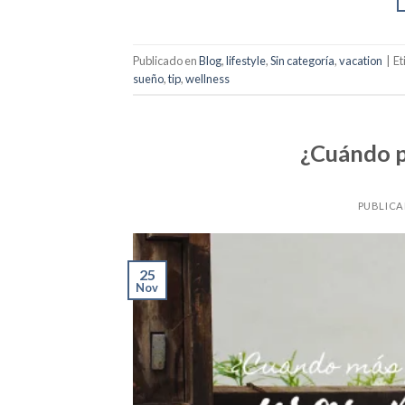
Publicado en
Blog
,
lifestyle
,
Sin categoría
,
vacation
|
Et
sueño
,
tip
,
wellness
¿Cuándo p
PUBLICA
25
Nov