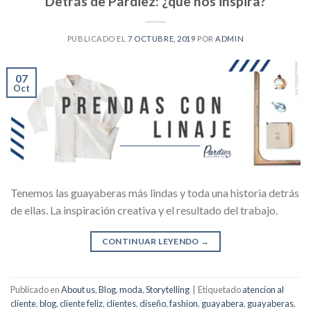
Detrás de Pardiez: ¿que nos inspira?
PUBLICADO EL
7 OCTUBRE, 2019
POR
ADMIN
07
Oct
Tenemos las guayaberas más lindas y toda una historia detrás
de ellas. La inspiración creativa y el resultado del trabajo.
CONTINUAR LEYENDO
→
Publicado en
About us
,
Blog
,
moda
,
Storytelling
|
Etiquetado
atencion al
cliente
,
blog
,
cliente feliz
,
clientes
,
diseño
,
fashion
,
guayabera
,
guayaberas
,