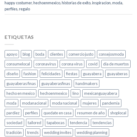
happy costumer
,
hechoenmexico
,
historias de exito
,
inspiracion
,
moda
,
perfiles
,
regalo
ETIQUETAS
apoyo
blog
boda
clientes
comercio justo
consejosmoda
consumelocal
coronavirus
corona virus
covid
dia de muertos
diseño
fashion
felicidades
fiestas
guayabera
guayaberas
guayaberas finas
guayaberasfinas
handmakers
hecho en mexico
hechoenmexico
lino
mexicanguayabera
moda
modanacional
moda nacional
mujeres
pandemia
pardiez
perfiles
quedate en casa
resumen de año
shoplocal
sociedad
tailored
tapabocas
tendencia
tendencias
tradición
trends
wedding invites
wedding planning