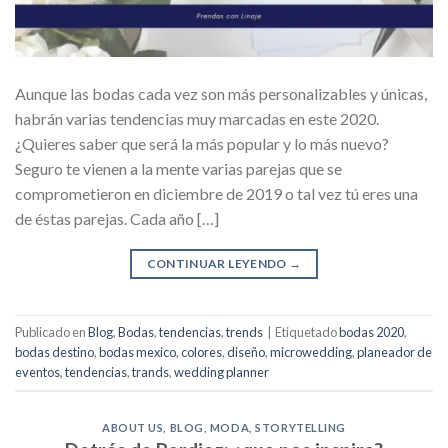
Aunque las bodas cada vez son más personalizables y únicas,
habrán varias tendencias muy marcadas en este 2020.
¿Quieres saber que será la más popular y lo más nuevo?
Seguro te vienen a la mente varias parejas que se
comprometieron en diciembre de 2019 o tal vez tú eres una
de éstas parejas. Cada año […]
CONTINUAR LEYENDO
→
Publicado en
Blog
,
Bodas
,
tendencias
,
trends
|
Etiquetado
bodas 2020
,
bodas destino
,
bodas mexico
,
colores
,
diseño
,
microwedding
,
planeador de
eventos
,
tendencias
,
trands
,
wedding planner
ABOUT US
,
BLOG
,
MODA
,
STORYTELLING