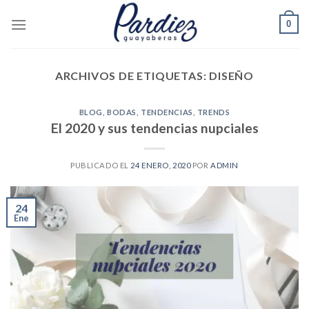
Skip
0
to
content
ARCHIVOS DE ETIQUETAS:
DISEÑO
BLOG
,
BODAS
,
TENDENCIAS
,
TRENDS
El 2020 y sus tendencias nupciales
PUBLICADO EL
24 ENERO, 2020
POR
ADMIN
24
Ene