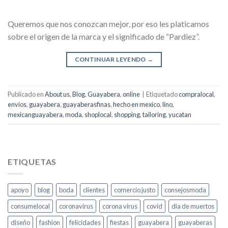
Queremos que nos conozcan mejor, por eso les platicamos
sobre el origen de la marca y el significado de “Pardiez”.
CONTINUAR LEYENDO
→
Publicado en
About us
,
Blog
,
Guayabera
,
online
|
Etiquetado
compralocal
,
envios
,
guayabera
,
guayaberasfinas
,
hecho en mexico
,
lino
,
mexicanguayabera
,
moda
,
shoplocal
,
shopping
,
tailoring
,
yucatan
ETIQUETAS
apoyo
blog
boda
clientes
comercio justo
consejosmoda
consumelocal
coronavirus
corona virus
covid
dia de muertos
diseño
fashion
felicidades
fiestas
guayabera
guayaberas