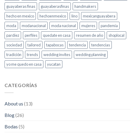
guayaberas finas
guayaberasfinas
handmakers
hecho en mexico
hechoenmexico
lino
mexicanguayabera
moda
modanacional
moda nacional
mujeres
pandemia
pardiez
perfiles
quedate en casa
resumen de año
shoplocal
sociedad
tailored
tapabocas
tendencia
tendencias
tradición
trends
wedding invites
wedding planning
yo me quedo en casa
yucatan
CATEGORÍAS
About us
(13)
Blog
(26)
Bodas
(5)