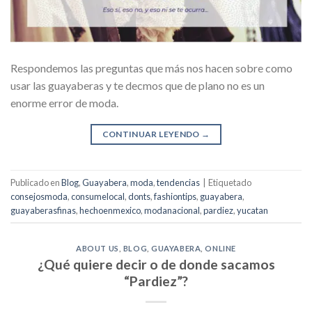
Respondemos las preguntas que más nos hacen sobre como
usar las guayaberas y te decmos que de plano no es un
enorme error de moda.
CONTINUAR LEYENDO
→
Publicado en
Blog
,
Guayabera
,
moda
,
tendencias
|
Etiquetado
consejosmoda
,
consumelocal
,
donts
,
fashiontips
,
guayabera
,
guayaberasfinas
,
hechoenmexico
,
modanacional
,
pardiez
,
yucatan
ABOUT US
,
BLOG
,
GUAYABERA
,
ONLINE
¿Qué quiere decir o de donde sacamos
“Pardiez”?