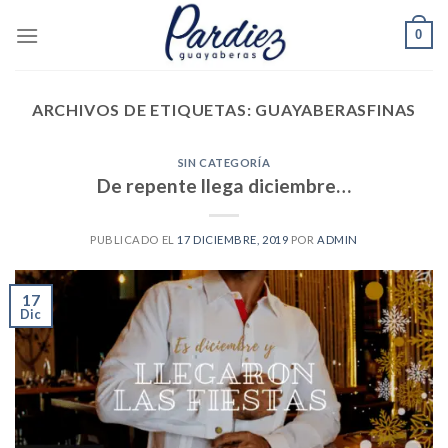
Skip
0
to
content
ARCHIVOS DE ETIQUETAS:
GUAYABERASFINAS
SIN CATEGORÍA
De repente llega diciembre…
PUBLICADO EL
17 DICIEMBRE, 2019
POR
ADMIN
17
Dic