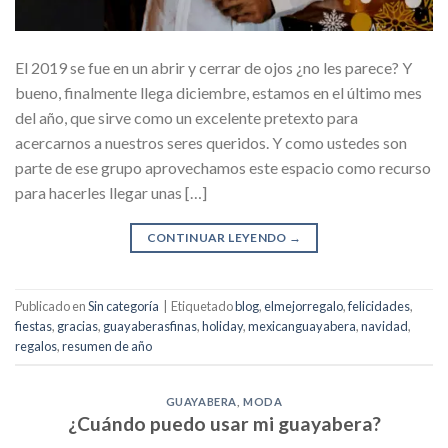
El 2019 se fue en un abrir y cerrar de ojos ¿no les parece? Y
bueno, finalmente llega diciembre, estamos en el último mes
del año, que sirve como un excelente pretexto para
acercarnos a nuestros seres queridos. Y como ustedes son
parte de ese grupo aprovechamos este espacio como recurso
para hacerles llegar unas […]
CONTINUAR LEYENDO
→
Publicado en
Sin categoría
|
Etiquetado
blog
,
elmejorregalo
,
felicidades
,
fiestas
,
gracias
,
guayaberasfinas
,
holiday
,
mexicanguayabera
,
navidad
,
regalos
,
resumen de año
GUAYABERA
,
MODA
¿Cuándo puedo usar mi guayabera?