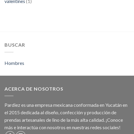
valentines
(1)
BUSCAR
Hombres
ACERCA DE NOSOTROS
Pardiez es una empresa mexicana conformada en Yucatán en
el 2015 dedicada al diseño, confección y producción de
prendas artesanales de lino de la más alta calidad. ¡Conoce
más e interactúa con nosotros en nuestras redes sociales!