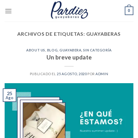
Skip
0
to
content
ARCHIVOS DE ETIQUETAS:
GUAYABERAS
ABOUT US
,
BLOG
,
GUAYABERA
,
SIN CATEGORÍA
Un breve update
PUBLICADO EL
25 AGOSTO, 2020
POR
ADMIN
25
Ago