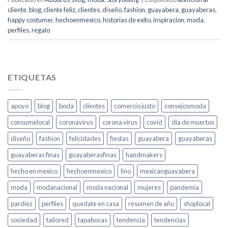
cliente
,
blog
,
cliente feliz
,
clientes
,
diseño
,
fashion
,
guayabera
,
guayaberas
,
happy costumer
,
hechoenmexico
,
historias de exito
,
inspiracion
,
moda
,
perfiles
,
regalo
ETIQUETAS
apoyo
blog
boda
clientes
comercio justo
consejosmoda
consumelocal
coronavirus
corona virus
covid
dia de muertos
diseño
fashion
felicidades
fiestas
guayabera
guayaberas
guayaberas finas
guayaberasfinas
handmakers
hecho en mexico
hechoenmexico
lino
mexicanguayabera
moda
modanacional
moda nacional
mujeres
pandemia
pardiez
perfiles
quedate en casa
resumen de año
shoplocal
sociedad
tailored
tapabocas
tendencia
tendencias