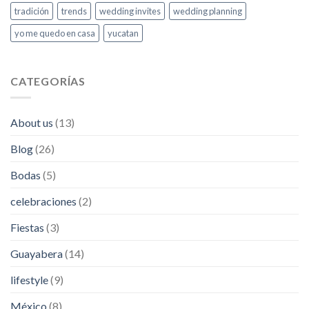
tradición
trends
wedding invites
wedding planning
yo me quedo en casa
yucatan
CATEGORÍAS
About us
(13)
Blog
(26)
Bodas
(5)
celebraciones
(2)
Fiestas
(3)
Guayabera
(14)
lifestyle
(9)
México
(8)