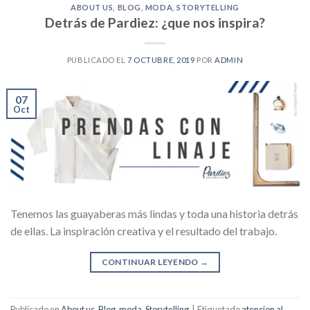
ABOUT US
,
BLOG
,
MODA
,
STORYTELLING
Detrás de Pardiez: ¿que nos inspira?
PUBLICADO EL
7 OCTUBRE, 2019
POR
ADMIN
07
Oct
Tenemos las guayaberas más lindas y toda una historia detrás
de ellas. La inspiración creativa y el resultado del trabajo.
CONTINUAR LEYENDO
→
Publicado en
About us
,
Blog
,
moda
,
Storytelling
|
Etiquetado
atencion al