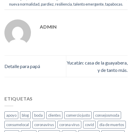
nueva normalidad
,
pardiez
,
resiliencia
,
talento emergente
,
tapabocas
.
ADMIN
Yucatán: casa de la guayabera,
Detalle para papá
y de tanto más.
ETIQUETAS
apoyo
blog
boda
clientes
comercio justo
consejosmoda
consumelocal
coronavirus
corona virus
covid
dia de muertos