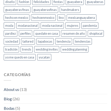
diseño
fashion
felicidades
fiestas
guayabera
guayaberas
guayaberas finas
guayaberasfinas
handmakers
hecho en mexico
hechoenmexico
lino
mexicanguayabera
moda
modanacional
moda nacional
mujeres
pandemia
pardiez
perfiles
quedate en casa
resumen de año
shoplocal
sociedad
tailored
tapabocas
tendencia
tendencias
tradición
trends
wedding invites
wedding planning
yo me quedo en casa
yucatan
CATEGORÍAS
About us
(13)
Blog
(26)
Bodas
(5)