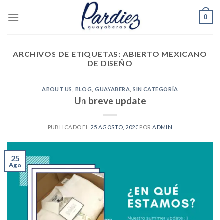
Skip
0
to
content
ARCHIVOS DE ETIQUETAS:
ABIERTO MEXICANO
DE DISEÑO
ABOUT US
,
BLOG
,
GUAYABERA
,
SIN CATEGORÍA
Un breve update
PUBLICADO EL
25 AGOSTO, 2020
POR
ADMIN
25
Ago