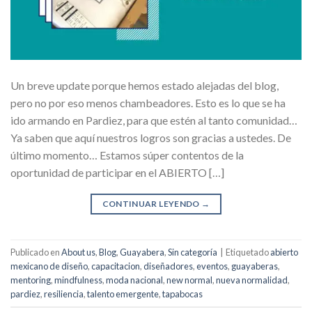
Un breve update porque hemos estado alejadas del blog,
pero no por eso menos chambeadores. Esto es lo que se ha
ido armando en Pardiez, para que estén al tanto comunidad…
Ya saben que aquí nuestros logros son gracias a ustedes. De
último momento… Estamos súper contentos de la
oportunidad de participar en el ABIERTO […]
CONTINUAR LEYENDO
→
Publicado en
About us
,
Blog
,
Guayabera
,
Sin categoría
|
Etiquetado
abierto
mexicano de diseño
,
capacitacion
,
diseñadores
,
eventos
,
guayaberas
,
mentoring
,
mindfulness
,
moda nacional
,
new normal
,
nueva normalidad
,
pardiez
,
resiliencia
,
talento emergente
,
tapabocas