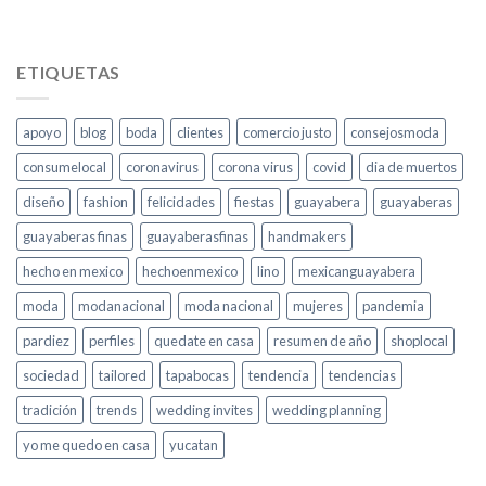
ETIQUETAS
apoyo
blog
boda
clientes
comercio justo
consejosmoda
consumelocal
coronavirus
corona virus
covid
dia de muertos
diseño
fashion
felicidades
fiestas
guayabera
guayaberas
guayaberas finas
guayaberasfinas
handmakers
hecho en mexico
hechoenmexico
lino
mexicanguayabera
moda
modanacional
moda nacional
mujeres
pandemia
pardiez
perfiles
quedate en casa
resumen de año
shoplocal
sociedad
tailored
tapabocas
tendencia
tendencias
tradición
trends
wedding invites
wedding planning
yo me quedo en casa
yucatan