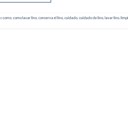
do
como
,
como lavar lino
,
conserva el lino
,
cuidado
,
cuidado de lino
,
lavar lino
,
limp