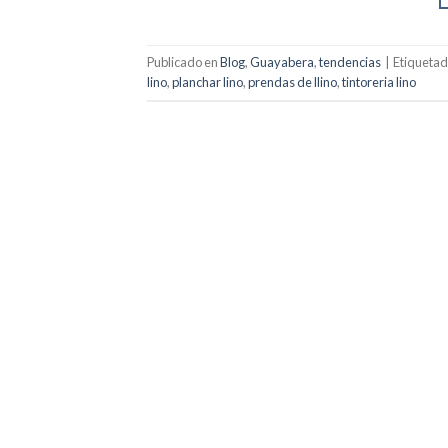
Publicado en
Blog
,
Guayabera
,
tendencias
|
Etiqueta
lino
,
planchar lino
,
prendas de llino
,
tintoreria lino