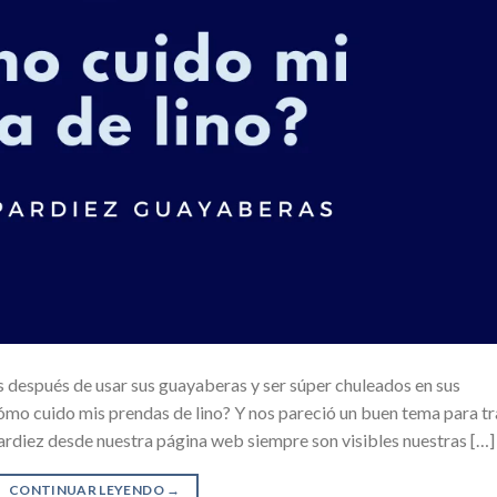
 después de usar sus guayaberas y ser súper chuleados en sus
mo cuido mis prendas de lino? Y nos pareció un buen tema para tr
Pardiez desde nuestra página web siempre son visibles nuestras […]
CONTINUAR LEYENDO
→