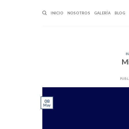
Skip
to
INICIO
NOSOTROS
GALERÍA
BLOG
content
B
Mi
PUBL
08
May