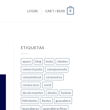
0
LOGIN
CART /
$
0.00
ETIQUETAS
apoyo
blog
boda
clientes
comercio justo
consejosmoda
consumelocal
coronavirus
corona virus
covid
dia de muertos
diseño
fashion
felicidades
fiestas
guayabera
guayaberas
guayaberas finas