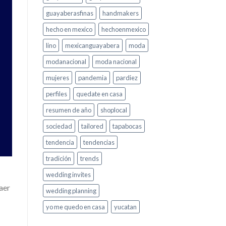
guayaberasfinas
handmakers
hecho en mexico
hechoenmexico
lino
mexicanguayabera
moda
modanacional
moda nacional
mujeres
pandemia
pardiez
perfiles
quedate en casa
resumen de año
shoplocal
sociedad
tailored
tapabocas
tendencia
tendencias
tradición
trends
wedding invites
aer
wedding planning
yo me quedo en casa
yucatan