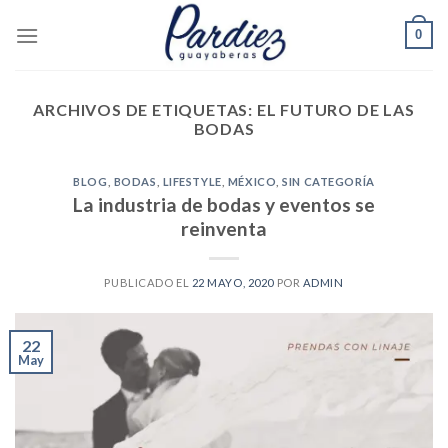
Skip
0
to
content
ARCHIVOS DE ETIQUETAS:
EL FUTURO DE LAS
BODAS
BLOG
,
BODAS
,
LIFESTYLE
,
MÉXICO
,
SIN CATEGORÍA
La industria de bodas y eventos se
reinventa
PUBLICADO EL
22 MAYO, 2020
POR
ADMIN
22
May