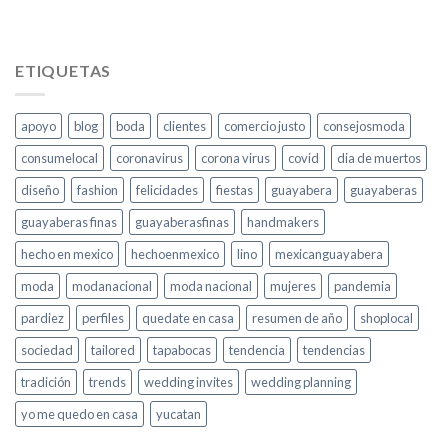
ETIQUETAS
apoyo
blog
boda
clientes
comercio justo
consejosmoda
consumelocal
coronavirus
corona virus
covid
dia de muertos
diseño
fashion
felicidades
fiestas
guayabera
guayaberas
guayaberas finas
guayaberasfinas
handmakers
hecho en mexico
hechoenmexico
lino
mexicanguayabera
moda
modanacional
moda nacional
mujeres
pandemia
pardiez
perfiles
quedate en casa
resumen de año
shoplocal
sociedad
tailored
tapabocas
tendencia
tendencias
tradición
trends
wedding invites
wedding planning
yo me quedo en casa
yucatan