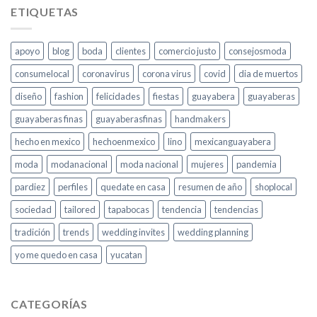
ETIQUETAS
apoyo
blog
boda
clientes
comercio justo
consejosmoda
consumelocal
coronavirus
corona virus
covid
dia de muertos
diseño
fashion
felicidades
fiestas
guayabera
guayaberas
guayaberas finas
guayaberasfinas
handmakers
hecho en mexico
hechoenmexico
lino
mexicanguayabera
moda
modanacional
moda nacional
mujeres
pandemia
pardiez
perfiles
quedate en casa
resumen de año
shoplocal
sociedad
tailored
tapabocas
tendencia
tendencias
tradición
trends
wedding invites
wedding planning
yo me quedo en casa
yucatan
CATEGORÍAS