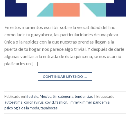
En estos momentos escribir sobre la versatilidad del lino,
como lucir tu guayabera, las particularidades de una pieza
única o la rapidez con la que nuestras prendas llegan a la
puerta de tu hogar, nos parece algo trivial. Y después de darle
algunas vueltas a la entrada de ésta quincena, se nos ocurrió
platicarles un […]
CONTINUAR LEYENDO
→
Publicado en
lifestyle
,
México
,
Sin categoría
,
tendencias
|
Etiquetado
autoestima
,
coronavirus
,
covid
,
fashion
,
jimmy kimmel
,
pandemia
,
psicologia de la moda
,
tapabocas