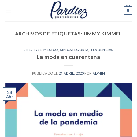
Skip
0
to
content
ARCHIVOS DE ETIQUETAS:
JIMMY KIMMEL
LIFESTYLE
,
MÉXICO
,
SIN CATEGORÍA
,
TENDENCIAS
La moda en cuarentena
PUBLICADO EL
24 ABRIL, 2020
POR
ADMIN
24
Abr