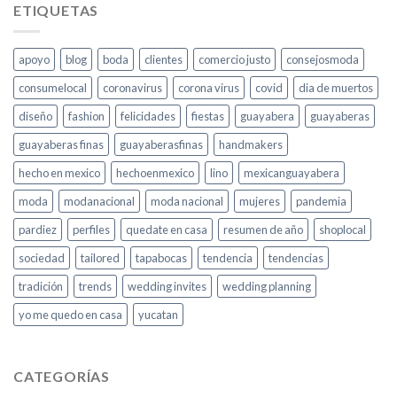
ETIQUETAS
apoyo
blog
boda
clientes
comercio justo
consejosmoda
consumelocal
coronavirus
corona virus
covid
dia de muertos
diseño
fashion
felicidades
fiestas
guayabera
guayaberas
guayaberas finas
guayaberasfinas
handmakers
hecho en mexico
hechoenmexico
lino
mexicanguayabera
moda
modanacional
moda nacional
mujeres
pandemia
pardiez
perfiles
quedate en casa
resumen de año
shoplocal
sociedad
tailored
tapabocas
tendencia
tendencias
tradición
trends
wedding invites
wedding planning
yo me quedo en casa
yucatan
CATEGORÍAS