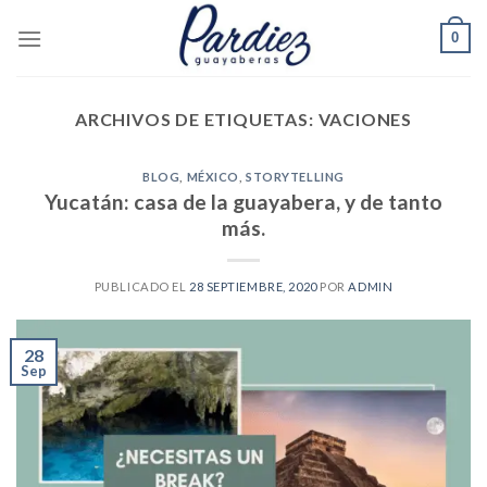
Skip
0
to
content
ARCHIVOS DE ETIQUETAS:
VACIONES
BLOG
,
MÉXICO
,
STORYTELLING
Yucatán: casa de la guayabera, y de tanto
más.
PUBLICADO EL
28 SEPTIEMBRE, 2020
POR
ADMIN
28
Sep