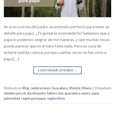
Se acerca el día del padre, un pretexto perfecto para tener un
detalle para papá. ¿Te gustaría sorprenderlo? Sabemos que a
papá lo podemos alegrar de mil maneras, y que muchas veces
puede parecer que no le hace falta nada. Pero es cosa de
echarle tantita cabeza, porque cuantas veces no has visto a
papá […]
CONTINUAR LEYENDO
→
Publicado en
Blog
,
celebraciones
,
Guayabera
,
lifestyle
,
México
|
Etiquetado
detalles para él
,
dia del padre
,
fathers day
,
guayabera
,
padre
,
papá
,
paternidad
,
regalo para papá
,
regalos finos