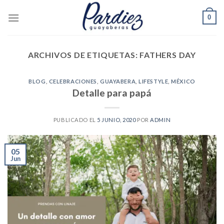
Skip
0
to
content
ARCHIVOS DE ETIQUETAS:
FATHERS DAY
BLOG
,
CELEBRACIONES
,
GUAYABERA
,
LIFESTYLE
,
MÉXICO
Detalle para papá
PUBLICADO EL
5 JUNIO, 2020
POR
ADMIN
05
Jun