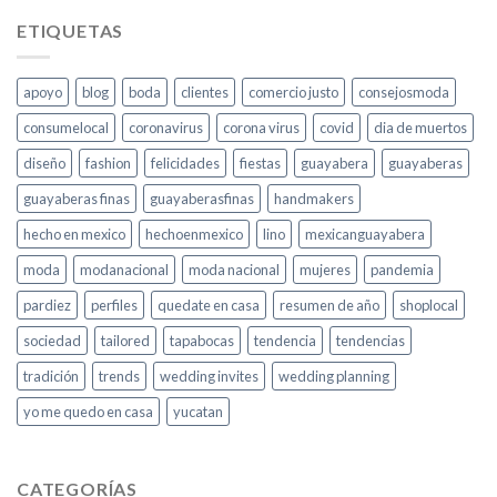
ETIQUETAS
apoyo
blog
boda
clientes
comercio justo
consejosmoda
consumelocal
coronavirus
corona virus
covid
dia de muertos
diseño
fashion
felicidades
fiestas
guayabera
guayaberas
guayaberas finas
guayaberasfinas
handmakers
hecho en mexico
hechoenmexico
lino
mexicanguayabera
moda
modanacional
moda nacional
mujeres
pandemia
pardiez
perfiles
quedate en casa
resumen de año
shoplocal
sociedad
tailored
tapabocas
tendencia
tendencias
tradición
trends
wedding invites
wedding planning
yo me quedo en casa
yucatan
CATEGORÍAS