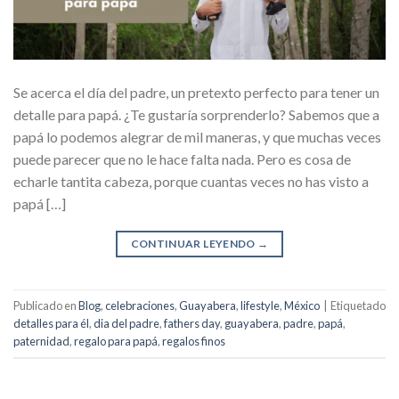
Se acerca el día del padre, un pretexto perfecto para tener un
detalle para papá. ¿Te gustaría sorprenderlo? Sabemos que a
papá lo podemos alegrar de mil maneras, y que muchas veces
puede parecer que no le hace falta nada. Pero es cosa de
echarle tantita cabeza, porque cuantas veces no has visto a
papá […]
CONTINUAR LEYENDO
→
Publicado en
Blog
,
celebraciones
,
Guayabera
,
lifestyle
,
México
|
Etiquetado
detalles para él
,
dia del padre
,
fathers day
,
guayabera
,
padre
,
papá
,
paternidad
,
regalo para papá
,
regalos finos