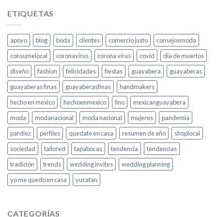
ETIQUETAS
apoyo
blog
boda
clientes
comercio justo
consejosmoda
consumelocal
coronavirus
corona virus
covid
dia de muertos
diseño
fashion
felicidades
fiestas
guayabera
guayaberas
guayaberas finas
guayaberasfinas
handmakers
hecho en mexico
hechoenmexico
lino
mexicanguayabera
moda
modanacional
moda nacional
mujeres
pandemia
pardiez
perfiles
quedate en casa
resumen de año
shoplocal
sociedad
tailored
tapabocas
tendencia
tendencias
tradición
trends
wedding invites
wedding planning
yo me quedo en casa
yucatan
CATEGORÍAS