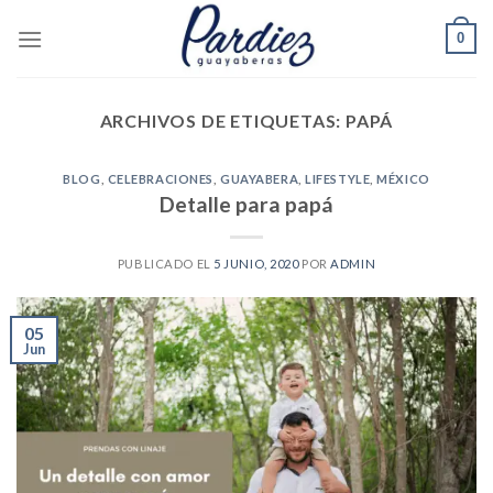
Skip
0
to
content
ARCHIVOS DE ETIQUETAS:
PAPÁ
BLOG
,
CELEBRACIONES
,
GUAYABERA
,
LIFESTYLE
,
MÉXICO
Detalle para papá
PUBLICADO EL
5 JUNIO, 2020
POR
ADMIN
05
Jun